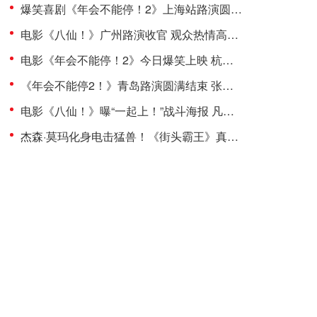
爆笑喜剧《年会不能停！2》上海站路演圆满完成 花式整活走心互动有笑有料
电影《八仙！》广州路演收官 观众热情高涨主创收获“粤”式惊喜
电影《年会不能停！2》今日爆笑上映 杭州站路演抽象整活不能停
《年会不能停2！》青岛路演圆满结束 张若昀白客大鹏田雨笑梗包袱接连不断
电影《八仙！》曝“一起上！”战斗海报 凡人集结共赴终极决战
杰森·莫玛化身电击猛兽！《街头霸王》真人电影布兰卡单人预告震撼发布