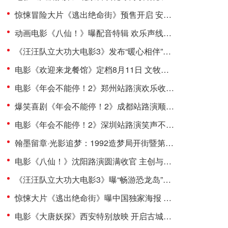
惊悚冒险大片《逃出绝命街》预售开启 安妮海瑟薇直面恐龙围猎
动画电影《八仙！》曝配音特辑 欢乐声线鲜活塑造凡人八仙群像
《汪汪队立大功大电影3》发布“暖心相伴”预告 暑假亲子观影首选
电影《欢迎来龙餐馆》定档8月11日 文牧野沈腾蒋奇明带中餐闯中东
电影《年会不能停！2》郑州站路演欢乐收官 全场爆笑不停共鸣不止
爆笑喜剧《年会不能停！2》成都站路演顺利举行 张若昀白客爆笑整活走心输出
电影《年会不能停！2》深圳站路演笑声不断 主创解读分享更多幕后创作
翰墨留章·光影追梦：1992造梦局开街暨第二届“中子星·小说月报影视改编价值潜力榜”发布会在盐城举行
电影《八仙！》沈阳路演圆满收官 主创与观众互赠“东北特色”惊喜
《汪汪队立大功大电影3》曝“畅游恐龙岛”片段 点映口碑升温引共鸣
惊悚大片《逃出绝命街》曝中国独家海报 恐龙步步紧逼压迫感拉满
电影《大唐妖探》西安特别放映 开启古城合家欢奇幻冒险！