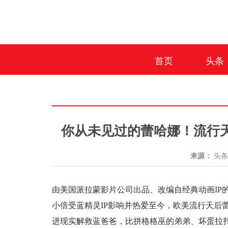
首页
头条
你从未见过的蕾哈娜！流行
来源：
头
由美国派拉蒙影片公司出品、改编自经典动画IP
小倍受蓝精灵IP影响并热爱至今，欧美流行天后
进现实解救蓝爸爸，比拼格格巫的弟弟、坏蛋拉