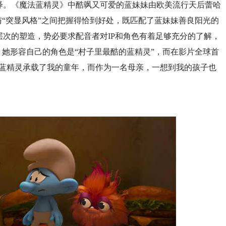
绎。《魔法蓝精灵》中酷飒又可爱的蓝妹妹由欧美流行天后蕾哈
与“突显风格”之间把握得恰到好处，既匹配了蓝妹妹善良阳光的
次的塑造，势必要求配音者对IP和角色有着足够充分的了解，
，她形容自己的角色是“村子里最酷的蓝精灵”，而在影片全球首
“蓝精灵承载了我的童年，而作为一名母亲，一想到我的孩子也