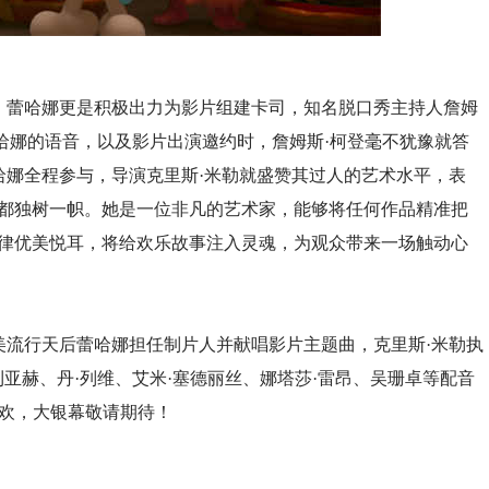
，蕾哈娜更是积极出力为影片组建卡司，知名脱口秀主持人詹姆
蕾哈娜的语音，以及影片出演邀约时，詹姆斯·柯登毫不犹豫就答
哈娜全程参与，导演克里斯·米勒就盛赞其过人的艺术水平，表
上都独树一帜。她是一位非凡的艺术家，能够将任何作品精准把
旋律优美悦耳，将给欢乐故事注入灵魂，为观众带来一场触动心
美流行天后蕾哈娜担任制片人并献唱影片主题曲，克里斯·米勒执
卡利亚赫、丹·列维、艾米·塞德丽丝、娜塔莎·雷昂、吴珊卓等配音
家欢，大银幕敬请期待！