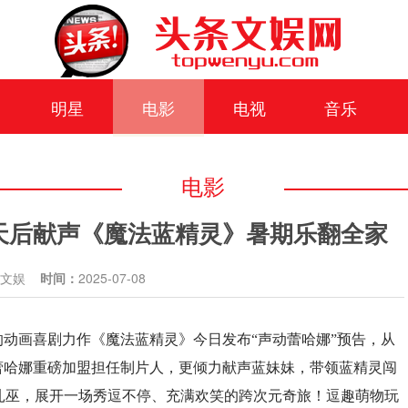
明星
电影
电视
音乐
电影
天后献声《魔法蓝精灵》暑期乐翻全家
条文娱
时间：
2025-07-08
的动画喜剧力作《魔法蓝精灵》今日发布“声动蕾哈娜”预告，从
蕾哈娜重磅加盟担任制片人，更倾力献声蓝妹妹，带领蓝精灵闯
扎巫，展开一场秀逗不停、充满欢笑的跨次元奇旅！逗趣萌物玩