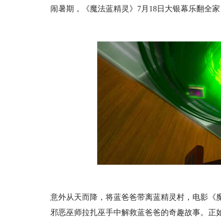
闹暑期，《魔法蓝精灵》7月18日大银幕乐翻全家
意外从天而降，将蓝爸爸带离蓝精灵村，电影《
邪恶巫师拉扎巫手中解救蓝爸爸的奇趣故事。正