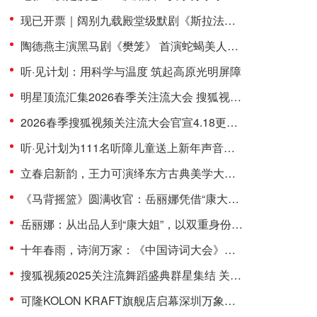
现已开票｜阔别九载殿堂级默剧《斯拉法的下雪秀》北京站“重磅”来袭！
陶德燕主演黑马剧《樊笼》 首演蛇蝎美人扮相惊艳
听·见计划：用科学与温度 筑起高原光明屏障
明星顶流汇集2026春季关注流大会 搜狐视频4.18将焕新开启春日盛会
2026春季搜狐视频关注流大会官宣4.18更名“关注流大会”焕新开启
听·见计划为111名听障儿童送上新年声音礼包：让每一次表达都有回响
立春启新韵，王力可演绎东方古典美学大片尽显国风雅致
《马背摇篮》圆满收官：岳丽娜凭借“康大姐”这一角色，聚焦红色题材
岳丽娜：从出品人到“康大姐”，以双重身份诠释《马背摇篮》的双重使命
十年春雨，诗润万家：《中国诗词大会》在快时代守护“慢文化”
搜狐视频2025关注流舞蹈盛典群星集结 关注流助力逐梦舞台
可隆KOLON KRAFT旗舰店启幕深圳万象城 品牌代言人刘诗诗现场首穿演绎「驭马迎风」新春限定系列