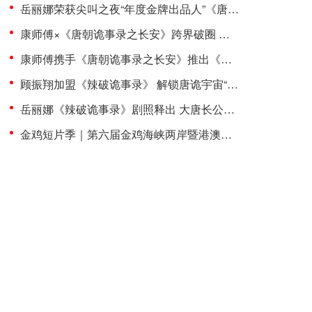
岳丽娜荣获尖叫之夜“年度金牌出品人”《唐诡长安》登荣誉殿堂
康师傅×《唐朝诡事录之长安》跨界破圈 岳丽娜以演员+出品人双重身份打造“辣味破案”新标杆
康师傅携手《唐朝诡事录之长安》推出《辣破诡事录》 顾振翔饰演云中白展露锋芒
顾振翔加盟《辣破诡事录》 解锁唐诡宇宙“大唐188男团”新成员
岳丽娜《辣破诡事录》剧照释出 大唐长公主惊艳“入画”解锁辣味新风尚
金鸡短片季｜第六届金鸡海峡两岸暨港澳青年短片季新湾流计划圆满闭幕 赋能大湾区 培育新影人