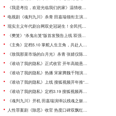
《我是考拉，欢迎光临我们的家》温情收官：一个八代考拉大家族，二十年的爱与守候
电视剧《魂判九川》杀青 田嘉瑞领衔主演击破宿命
现实主义年代剧台网双史冠诞生！全民托举成就《主角》满堂彩
《樊笼》“杀鬼出笼”版首发预告上线 双强师徒联手逃出生死塔
《主角》定档5.10 掌舵人生主角，共赴人间烟火
《致我那菜市场的白月光》杀青 张婧仪陈靖可心向野互成光
《谁动了我的隐私》正式收官 开年高能悬疑口碑获赞
《谁动了我的隐私》热播 宋家腾魏千翔演技获赞
《谁动了我的隐私》上线 搜狐视频开年推“悬疑探案小爆款”
《谁动了我的隐私》定档3.19 搜狐视频再打造网络悬疑剧
《魂判九川》开机 田嘉瑞演绎以残魂之躯开启重判之路
人性罪案剧《除恶》收官 热度口碑双飘红缔造开年黑马