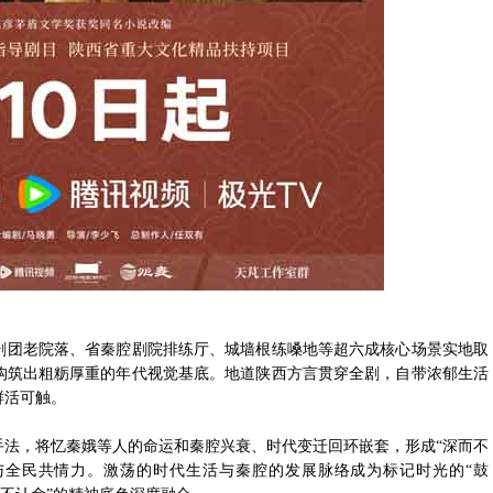
剧团老院落、省秦腔剧院排练厅、城墙根练嗓地等超六成核心场景实地取
构筑出粗粝厚重的年代视觉基底。地道陕西方言贯穿全剧，自带浓郁生活
鲜活可触。
手法，将忆秦娥等人的命运和秦腔兴衰、时代变迁回环嵌套，形成“深而不
与全民共情力。激荡的时代生活与秦腔的发展脉络成为标记时光的“鼓