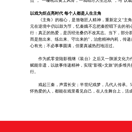
点”，“一嗓吼出黄土风骨，一戏唱尽人生悲欢”，与“认
以戏为炬点亮时代 每个人都是人生主角
《主角》的核心，是致敬匠人精神，重新定义“主角
元在逆境中仍以鼓为节，忆秦娥不忘把秦腔唱下去的初
行：真正的热爱，是历经沧桑仍不改其志。当下，部分
而是熬出来、练出来、守出来的”，治愈精神内耗，传
心有光；不必事事圆满，但要真诚热烈地活过。
作为贰零壹陆影视继《装台》之后又一陕派文化力
赋能非遗，以故事传递精神，实现“影视+文旅”的多维
行。
戏起三秦，声震长安；半世纪戏梦，几代人传承。5月
怀热爱的人，都能在戏里看见自己，在人生舞台上，活