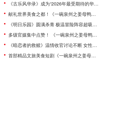
《古乐风华录》成为“2026年最受期待的华语剧集”之一 恒星引力以“古乐器拟人”打开国风神话出海新想象
献礼世界美食之都！《一碗泉州之姜母鸭》主题曲 MV 温情上线​ ​
《明日乐园》圆满杀青 极温冒险阵容超吸睛 超现实无限流质感拉满!
多级官媒集中点赞！ 《一碗泉州之姜母鸭》用烟火气讲好泉州文旅新故事
《暗恋者的救赎》温情收官讨论不断 女性互助照见现实回响
首部精品文旅美食短剧《一碗泉州之姜母鸭》今日上线