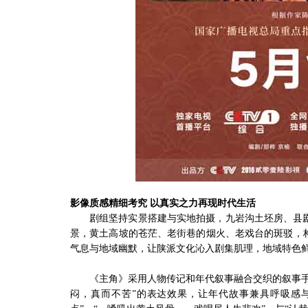
影像质感精细考究 以真实之力再现时代生活
剧组坚持实景搭建与实地拍摄，九岩沟土坯房、县
景，黄土高坡的苍茫、老街巷的烟火、老戏台的斑驳，
气息与地域幽默，让陕派文化沁入剧集肌理，地域特色
《主角》采用人物传记和年代叙事融合交织的叙事
闷，真而不苦”的表达效果，让年代故事兼具呼吸感