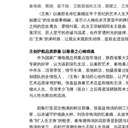
秦海璐、窦骁、翟子路、王晓晨领衔主演，扈耀之、王
《主角》以秦腔名伶忆秦娥近半个世纪的艺术人生为
如微尘”的生命叙事相融，道尽小人物在岁月更迭中的
之间的悲欢离合、爱恨纠葛。此次王菲献唱同名主题曲
落浮沉、匠人坚守的赤诚与温柔，化作穿透时光的旋律
出“主角”的来时路，让观众未观剧先动情，提前走进这
主创护航品质群像 以敬畏之心铸戏魂
作为国家广播电视总局重点指导项目，陕西省重大
专家的好评，认为该剧深扎生活，以秦腔艺术、秦地秦
中作乐，泪里带笑，情节丰满，质地鲜活，拍摄质量过
创团队的全情投入，《主角》集结匠心创作团队，让严
艺术品质保驾护航。张嘉益身兼艺术总监和领衔主演，
烟火人生。导演李少飞继《装台》之后再度深耕陕西本
与人性光辉自然流淌。
剧集打造层次饱满的鲜活群像。张嘉益饰演的胡三
辈，以赤诚守护戏曲火种。刘浩存饰演的忆秦娥，从放
角”到“人生主角”的蜕变。秦海璐饰演的花彩香是剧团
饰演的米兰，在时代浪潮中做出不同人生选择，与花彩