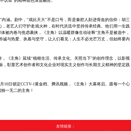
栽不认命”的精神底色深度融合。
”内涵。剧中，“戏比天大”不是口号，而是秦腔人刻进骨血的信仰：胡三
心，老艺人们守护老戏火种，在时代洪流中坚持传承经典。他们用一生践
群体被内卷与焦虑裹挟，《主角》以温暖群像生动诠释“主角不是被选中，
递赤诚与热爱、执着与坚守，让人们看见：人生不必光芒万丈，但始终要内
作，《主角》延续“植根生活、传承文化、关照当下”的创作理念，以影视
共振，彰显艺术创作者和文化企业对现实主义创作与长期主义精神的坚定践
10日锁定CCTV-1黄金档、腾讯视频，《主角》大幕将启。愿每一个心
成独一无二的主角！
友情链接：