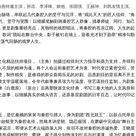
海燕特邀主演，孙浩、李泽锋、姬他、张国强、王丽坤、刘凯友情主演。
脉络，串联起几代秦腔人的坚守与沉浮，将“戏比天大”的匠人信仰、“角
挣扎、坚守与突围；以细腻笔触刻画秦腔艺人群像，描摹师徒、同行、知己
，更是剧集重磅亮点，其独特的戏腔唱法，将秦腔的苍凉辽阔、人生的起
。歌词“我站在舞台中央，影子被钉在墙上，迎着光才刻下勋章”精准勾勒
段荡气回肠的戏梦人生。
文化精品扶持项目，《主角》拍摄过程得到大力指导和鼎力支持，并得到
人不屈的精神为魂，将个人命运和秦腔艺术兴衰、时代变迁紧密交织，苦
硬，制作精良，是难得的群众喜闻乐见的好剧。品质剧目的背后离不开主
肃文学温暖落地，令年代叙事兼具张力与温度。张艺谋担任监制，为剧集
继《白鹿原》《装台》后再塑陕派文化经典，书写三秦大地的人文风骨和
土故事，以细腻真实的镜头语言，还原基层剧团的日常百态，让时代印记
元，是忆秦娥的舅舅与秦腔引路人，身为剧团“西北鼓王”，以鼓点托举后
羊娃蜕变为秦腔名伶，性格木讷坚韧、隐忍倔强，在磨砺中完成由“舞台主
当家花旦，即便从艺术云端跌落人间，依旧不改对秦腔的赤诚热爱。王晓晨
香形成鲜明对照。窦骁、翟子路分别饰演刘红兵与封潇潇，成为忆秦娥青