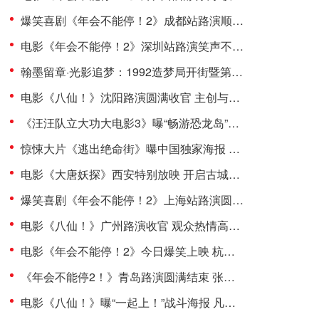
爆笑喜剧《年会不能停！2》成都站路演顺利举行 张若昀白客爆笑整活走心输出
电影《年会不能停！2》深圳站路演笑声不断 主创解读分享更多幕后创作
翰墨留章·光影追梦：1992造梦局开街暨第二届“中子星·小说月报影视改编价值潜力榜”发布会在盐城举行
电影《八仙！》沈阳路演圆满收官 主创与观众互赠“东北特色”惊喜
《汪汪队立大功大电影3》曝“畅游恐龙岛”片段 点映口碑升温引共鸣
惊悚大片《逃出绝命街》曝中国独家海报 恐龙步步紧逼压迫感拉满
电影《大唐妖探》西安特别放映 开启古城合家欢奇幻冒险！
爆笑喜剧《年会不能停！2》上海站路演圆满完成 花式整活走心互动有笑有料
电影《八仙！》广州路演收官 观众热情高涨主创收获“粤”式惊喜
电影《年会不能停！2》今日爆笑上映 杭州站路演抽象整活不能停
《年会不能停2！》青岛路演圆满结束 张若昀白客大鹏田雨笑梗包袱接连不断
电影《八仙！》曝“一起上！”战斗海报 凡人集结共赴终极决战