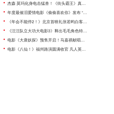
杰森·莫玛化身电击猛兽！《街头霸王》真人电影布兰卡单人预告震撼发布
年度最催泪爱情电影《偷偷喜欢你》发布 “夏日恋恋” 版预告 七夕解锁盛夏暗恋毕业季离别遗憾
《年会不能停2！》北京首映礼张若昀白客现场爆笑整活 六城路演今日开启引爆暑期狂欢
《汪汪队立大功大电影3》释出毛毛角色特辑 限时超前观影更快乐
电影《大唐妖探》预售开启！马嘉祺献唱主题曲《不退！》邀你共赴探案之旅
电影《八仙！》福州路演圆满收官 凡人英雄故事引发广泛共鸣