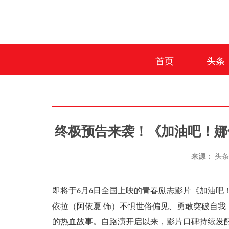
首页
头条
终极预告来袭！《加油吧！娜
来源：
头
即将于
月
日全国上映的青春励志影片《加油吧
6
6
依拉
（阿依夏
饰）
不惧世俗偏见、勇敢突破自我
的热血故事。
自路演开启以来，影片口碑持续发