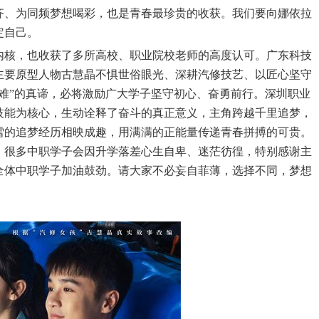
齐、为同频梦想喝彩，也是青春最珍贵的收获。我们要向娜依拉
定自己。
内核，也收获了多所高校、职业院校老师的高度认可。广东科技
主要原型人物古慧晶不惧世俗眼光、深耕汽修技艺、以匠心坚守
万难”的真谛，必将激励广大学子坚守初心、奋勇前行。深圳职业
技能为核心，生动诠释了奋斗的真正意义，主角跨越千里追梦，
雪的追梦经历相映成趣，用满满的正能量传递青春拼搏的可贵。
，很多中职学子会因升学落差心生自卑、迷茫彷徨，特别感谢主
全体中职学子加油鼓劲。请大家不必妄自菲薄，选择不同，梦想