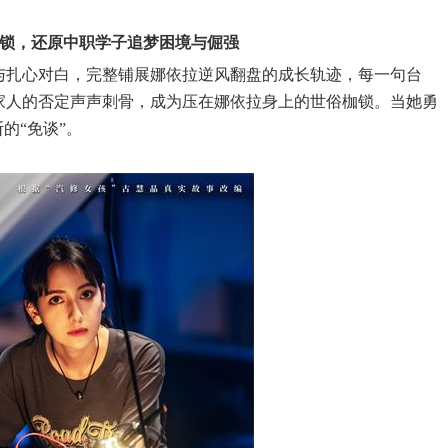
锁，还原中职学子追梦困境与倔强
与扎心对白，完整铺展娜依拉逆风翻盘的成长轨迹，每一句台
家人的否定声声刺骨，成为压在娜依拉身上的世俗枷锁。当她勇
的“免谈”。