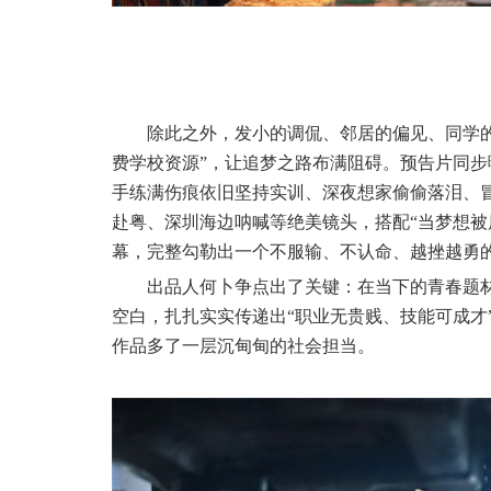
除此之外，发小的调侃、邻居的偏见、同学
费学校资源”，让追梦之路布满阻碍。预告片同
手练满伤痕依旧坚持实训、深夜想家偷偷落泪、
赴粤、深圳海边呐喊等绝美镜头，搭配“当梦想被
幕，完整勾勒出一个不服输、不认命、越挫越勇
出品人何卜争点出了关键：在当下的青春题
空白，扎扎实实传递出
“职业无贵贱、技能可成
作品多了一层沉甸甸的社会担当。