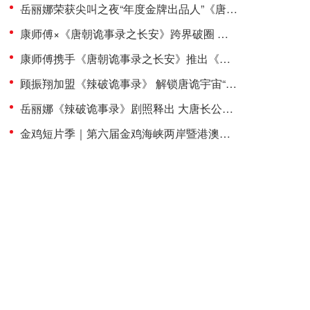
岳丽娜荣获尖叫之夜“年度金牌出品人”《唐诡长安》登荣誉殿堂
康师傅×《唐朝诡事录之长安》跨界破圈 岳丽娜以演员+出品人双重身份打造“辣味破案”新标杆
康师傅携手《唐朝诡事录之长安》推出《辣破诡事录》 顾振翔饰演云中白展露锋芒
顾振翔加盟《辣破诡事录》 解锁唐诡宇宙“大唐188男团”新成员
岳丽娜《辣破诡事录》剧照释出 大唐长公主惊艳“入画”解锁辣味新风尚
金鸡短片季｜第六届金鸡海峡两岸暨港澳青年短片季新湾流计划圆满闭幕 赋能大湾区 培育新影人