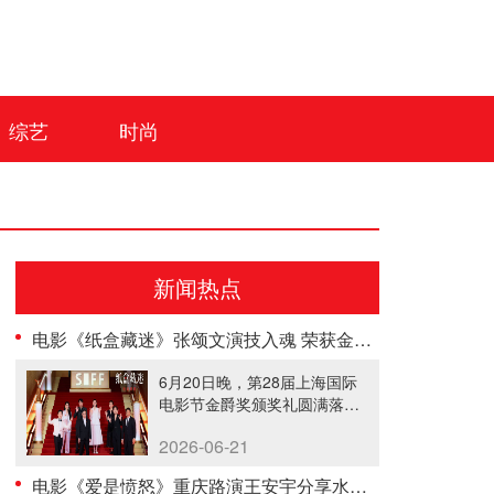
综艺
时尚
新闻热点
电影《纸盒藏迷》张颂文演技入魂 荣获金爵奖最佳男演员
6月20日晚，第28届上海国际
电影节金爵奖颁奖礼圆满落
幕。张......
2026-06-21
电影《爱是愤怒》重庆路演王安宇分享水下龙舟幕后 王玉雯解读守护型愤怒 主创鼓励普通人勇敢挥出一拳