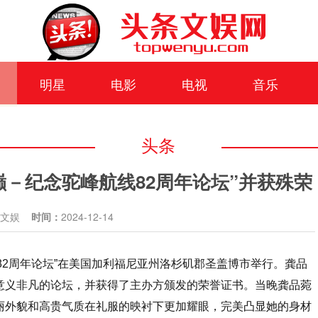
明星
电影
电视
音乐
头条
巅－纪念驼峰航线82周年论坛”并获殊荣
条文娱
时间：
2024-12-14
航线82周年论坛”在美国加利福尼亚州洛杉矶郡圣盖博市举行。龚品
了这一意义非凡的论坛，并获得了主办方颁发的荣誉证书。当晚龚品菀
，其美丽外貌和高贵气质在礼服的映衬下更加耀眼，完美凸显她的身材