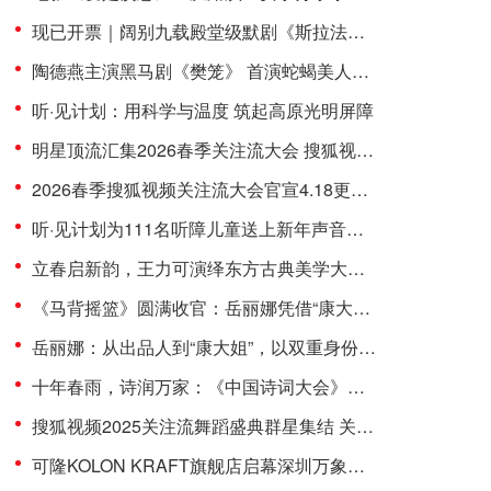
现已开票｜阔别九载殿堂级默剧《斯拉法的下雪秀》北京站“重磅”来袭！
陶德燕主演黑马剧《樊笼》 首演蛇蝎美人扮相惊艳
听·见计划：用科学与温度 筑起高原光明屏障
明星顶流汇集2026春季关注流大会 搜狐视频4.18将焕新开启春日盛会
2026春季搜狐视频关注流大会官宣4.18更名“关注流大会”焕新开启
听·见计划为111名听障儿童送上新年声音礼包：让每一次表达都有回响
立春启新韵，王力可演绎东方古典美学大片尽显国风雅致
《马背摇篮》圆满收官：岳丽娜凭借“康大姐”这一角色，聚焦红色题材
岳丽娜：从出品人到“康大姐”，以双重身份诠释《马背摇篮》的双重使命
十年春雨，诗润万家：《中国诗词大会》在快时代守护“慢文化”
搜狐视频2025关注流舞蹈盛典群星集结 关注流助力逐梦舞台
可隆KOLON KRAFT旗舰店启幕深圳万象城 品牌代言人刘诗诗现场首穿演绎「驭马迎风」新春限定系列